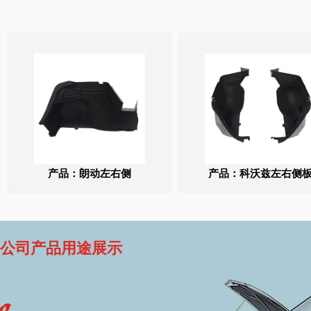
产品：朗动左右侧
产品：科沃兹左右侧板
公司产品用途展示