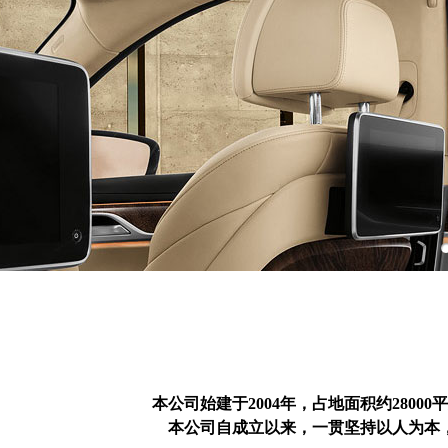
本公司始建于2004年，占地面积约2800
本公司自成立以来，一贯坚持以人为本